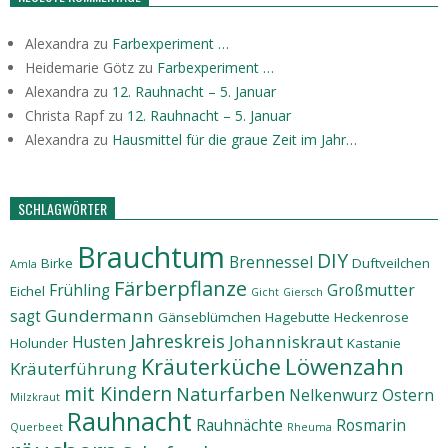
Alexandra
zu
Farbexperiment …
Heidemarie Götz
zu
Farbexperiment …
Alexandra
zu
12. Rauhnacht – 5. Januar
Christa Rapf
zu
12. Rauhnacht – 5. Januar
Alexandra
zu
Hausmittel für die graue Zeit im Jahr…
SCHLAGWÖRTER
Brauchtum
DIY
Brennessel
Birke
Duftveilchen
Amla
Färberpflanze
Frühling
Großmutter
Eichel
Gicht
Giersch
Gundermann
sagt
Gänseblümchen
Hagebutte
Heckenrose
Jahreskreis
Johanniskraut
Husten
Holunder
Kastanie
Löwenzahn
Kräuterküche
Kräuterführung
mit Kindern
Naturfarben
Nelkenwurz
Ostern
Milzkraut
Rauhnacht
Rauhnächte
Rosmarin
Querbeet
Rheuma