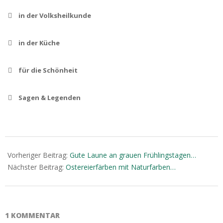
in der Volksheilkunde
in der Küche
für die Schönheit
Sagen & Legenden
2021-
03-
Vorheriger Beitrag:
Gute Laune an grauen Frühlingstagen…
Das Gänseblümchen ist ein Wetteranzeiger. Bleiben die
15
Nächster Beitrag:
Ostereierfärben mit Naturfarben…
Blüten am Morgen geschlossen, wird die Sonne an diesem
Tag kaum scheinen. Das Gänseblümchen ist heliotrop, es
1 KOMMENTAR