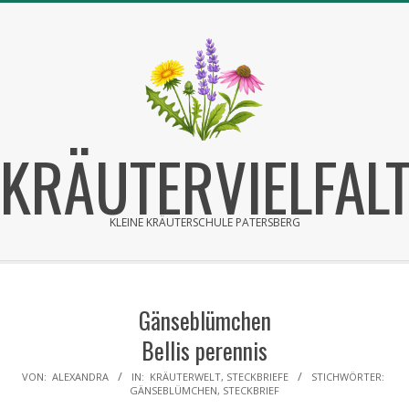
Skip
to
content
KRÄUTERVIELFAL
KLEINE KRÄUTERSCHULE PATERSBERG
Primary
Secondary
Navigation
Navigation
Gänseblümchen
Menu
Menu
Bellis perennis
VON:
ALEXANDRA
IN:
KRÄUTERWELT
,
STECKBRIEFE
STICHWÖRTER:
GÄNSEBLÜMCHEN
,
STECKBRIEF